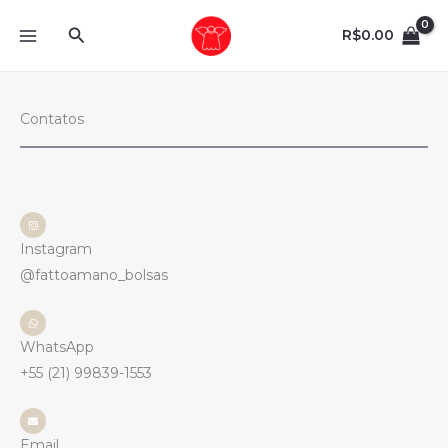
Ir
Pesquisar
para
R$
0.00
o
conteúdo
Contatos
Instagram
@fattoamano_bolsas
WhatsApp
+55 (21) 99839-1553
Email