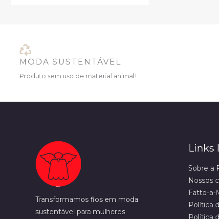
R
0
$
0
P
2
.
4
R
.
9
O
9
MODA SUSTENTÁVEL
.
M
Produto sem uso de material animal!
O
Ç
Ã
O
Links
Sobre a 
Nossos c
Fatto-a-
Transformamos fios em moda
Política 
sustentável para mulheres
Política 