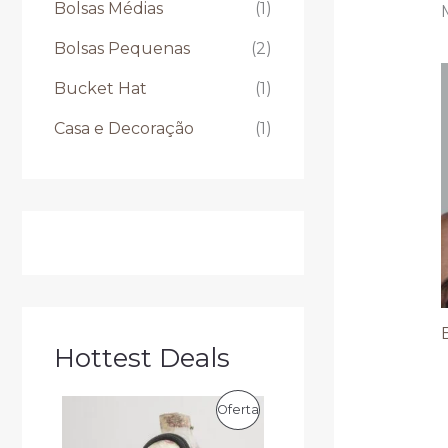
Bolsas Médias
(1)
Bolsas Pequenas
(2)
Bucket Hat
(1)
Casa e Decoração
(1)
Hottest Deals
O
O
P
Oferta
p
p
r
r
R