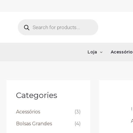
Ir
para
o
Pesquisar
produtos
conteúdo
Loja
Acessório
Categories
I
Acessórios
(3)
Bolsas Grandes
(4)