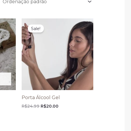
O
O
preço
preço
Sale!
original
atual
era:
é:
R$24.99.
R$20.00.
Porta Álcool Gel
R$
24.99
R$
20.00