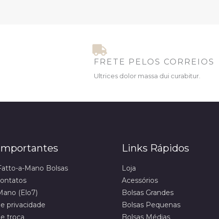
FRETE PELOS CORREIOS
Ultrices dolor massa dui curabitur.
 Importantes
Links Rápidos
Fatto-a-Mano Bolsas
Loja
ontatos
Acessórios
Mano (Elo7)
Bolsas Grandes
de privacidade
Bolsas Pequenas
de troca
Bolsas Médias