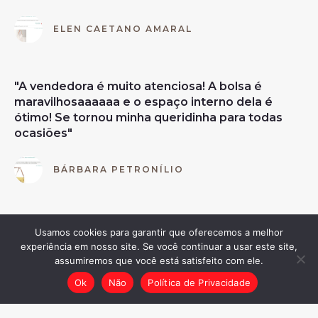
ELEN CAETANO AMARAL
"A vendedora é muito atenciosa! A bolsa é
maravilhosaaaaaa e o espaço interno dela é
ótimo! Se tornou minha queridinha para todas
ocasiões"
BÁRBARA PETRONÍLIO
"Recebi a bolsa!!!! Amei!!! Muito bem feita!!!
Usamos cookies para garantir que oferecemos a melhor
Linda!!!! Muito obrigada!!!"
experiência em nosso site. Se você continuar a usar este site,
assumiremos que você está satisfeito com ele.
FÁTIMA RAPOSO
Ok
Não
Política de Privacidade