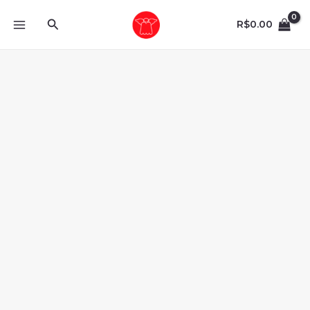
Ir
Pesquisar
para
R$
0.00
o
conteúdo