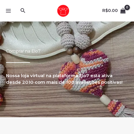
Ir
Pesquisar
para
R$
0.00
o
conteúdo
Comprar na Elo7
Nossa loja virtual na plataforma Elo7 está ativa
desde 2010 com mais de 100 avaliações positivas!