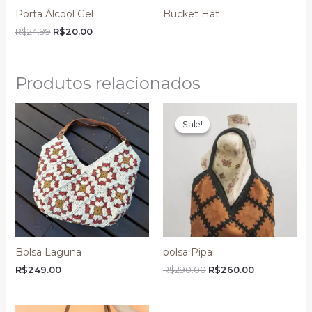
Porta Álcool Gel
Bucket Hat
R$
24.99
R$
20.00
Produtos relacionados
O
O
preço
preço
Sale!
Sale!
original
atual
era:
é:
R$290.00.
R$260.00.
Bolsa Laguna
bolsa Pipa
R$
249.00
R$
290.00
R$
260.00