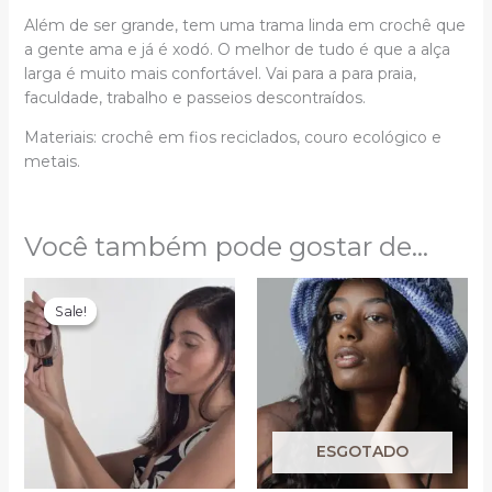
Além de ser grande, tem uma trama linda em crochê que
a gente ama e já é xodó.
O melhor de tudo é que a alça
larga é muito mais confortável. Vai para a
para praia,
faculdade, trabalho e passeios
descontraídos.
Materiais:
crochê em fios reciclados, couro ecológico e
metais.
Você também pode gostar de…
O
O
preço
preço
Sale!
Sale!
original
atual
era:
é:
R$24.99.
R$20.00.
ESGOTADO