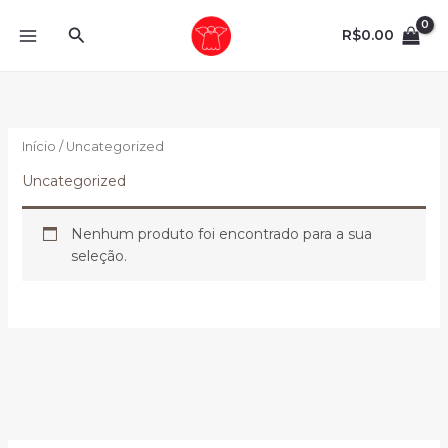
Ir
Pesquisar
para
R$
0.00
o
conteúdo
Início
/ Uncategorized
Uncategorized
Nenhum produto foi encontrado para a sua
seleção.